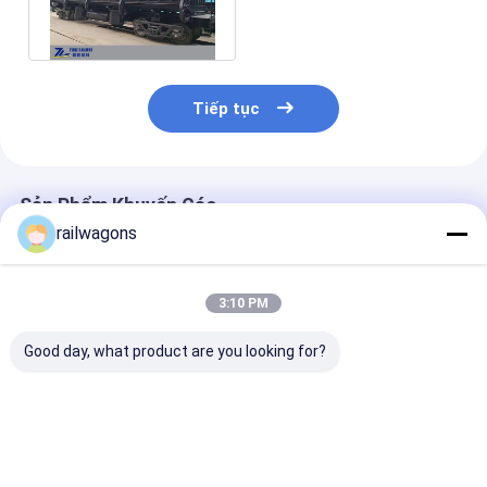
đá Tổng hợp Đá dăm Xỉ
thép
Tiếp tục
Sản Phẩm Khuyến Cáo
railwagons
3:10 PM
Good day, what product are you looking for?
Wagon basculant
Tô-nô tự đổ đường
50km / h Balla
latéral KF85 pour le
sắt Tải trọng 85T
Thép Xỉ Bên Xe
transport de minerai
khổ tiêu chuẩn
xe 1435mm Má
ferroviaire, capacité
1435mm
tốc độ Tippin
de charge de 85
hàng