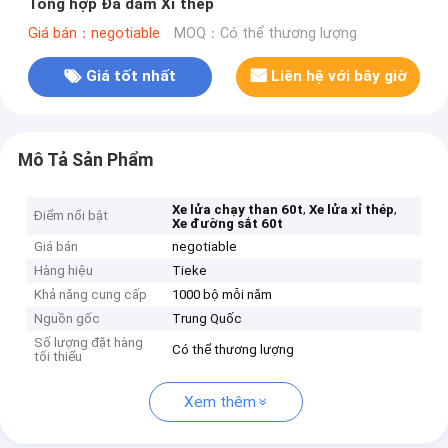
Tổng hợp Đá dăm Xỉ thép
Giá bán：negotiable
MOQ：Có thể thương lượng
Giá tốt nhất
Liên hệ với bây giờ
Mô Tả Sản Phẩm
,
,
Xe lửa chạy than 60t
Xe lửa xỉ thép
Điểm nổi bật
Xe đường sắt 60t
Giá bán
negotiable
Hàng hiệu
Tieke
Khả năng cung cấp
1000 bộ mỗi năm
Nguồn gốc
Trung Quốc
Số lượng đặt hàng
Có thể thương lượng
tối thiểu
Xem thêm