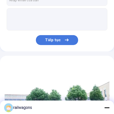
Hộp đường sắt có mái che chống ăn mòn Toa xe 145m3 Khối lượng UIC đã được phê duyệt
Hộp đường sắt có mái che lớn Xe toa 145m3 Công suất 1435mm Máy đo đường sắt
120 km / h Hộp đường sắt có mái che chống mưa Toa xe đường sắt 145 Mét khối
Tải trọng 70t Hộp 8 bánh Xe lửa Xe lửa Vòng cung Che phủ chống ăn mòn 120km / H
Xe goòng xe lửa Bogie ba trục 120 tấn Xe tải hạng nặng cho toa xe thang
Tiếp tục
100t Tải trọng Đường sắt Xe lửa Toa xe Bogie Ba trục Kết cấu gia cố
IRIS Wheelset 840mm Trục bánh xe toa xe cho xe chở hàng đường sắt hạng nặng
Bánh xe trục bánh xe 650mm cho xe tải hạng nặng 3 trục Bogie
Nylon Disc Rail Bộ phận Bogie Bộ phận lót Trung tâm Pivot Ống lót TB T 3270
Đường sắt hàn Bộ phận Bogie Khung bên Bolster Tải trọng trục 40t
railwagons