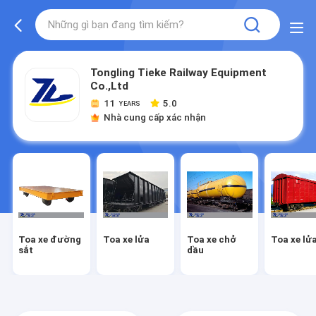
Tongling Tieke Railway Equipment
Co.,Ltd
11
5.0
YEARS
Nhà cung cấp xác nhận
Toa xe đường
Toa xe lửa
Toa xe chở
Toa xe lử
sắt
dầu