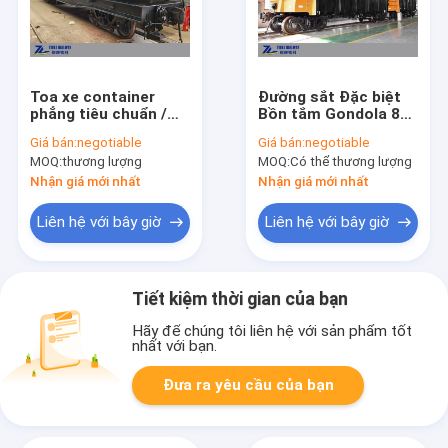
Toa xe container
Đường sắt Đặc biệt
phẳng tiêu chuẩn /
Bồn tắm Gondola 80
hẹp / mét
tấn Tải trọng 100 km
Giá bán:
negotiable
Giá bán:
negotiable
/ H Tốc độ thiết kế
MOQ:
thương lượng
MOQ:
Có thể thương lượng
Nhận giá mới nhất
Nhận giá mới nhất
Liên hệ với bây giờ
Liên hệ với bây giờ
Tiết kiệm thời gian của bạn
Hãy để chúng tôi liên hệ với sản phẩm tốt
nhất với bạn.
Đưa ra yêu cầu của bạn