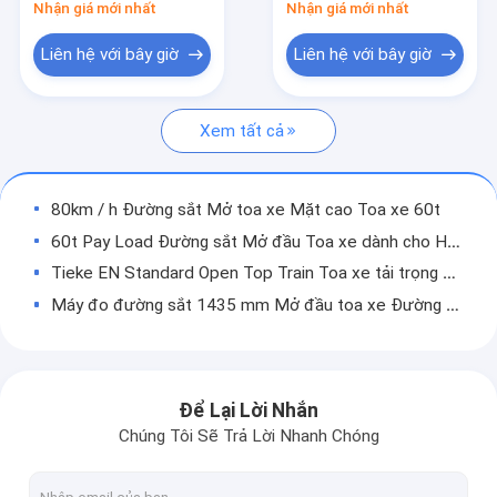
Nhận giá mới nhất
Nhận giá mới nhất
Mở toa xe hàng đầu
Liên hệ với bây giờ
Liên hệ với bây giờ
Xe ben
Xe lửa Bogie
Xem tất cả
Trục bánh xe toa xe
80km / h Đường sắt Mở toa xe Mặt cao Toa xe 60t
Bộ phận đường sắt Bogie
60t Pay Load Đường sắt Mở đầu Toa xe dành cho Hàng hóa Thông thường Tiêu chuẩn UIC
Bộ phận phanh khí
Tieke EN Standard Open Top Train Toa xe tải trọng 70t 80km / H cho hàng rời
Máy đo đường sắt 1435 mm Mở đầu toa xe Đường sắt Vận chuyển hàng hóa 61 tấn Trọng tải
Bộ ghép toa xe lửa
Máy đo đường sắt 1435mm Open Top Wagon Dạy học Gondola Tiêu chuẩn AAR
Bộ phận toa xe lửa
Ballast Side Dump Car Gondola Tipping khí nén khi dỡ hàng
Mặt thấp mặt chấn lưu mở bên xe ben Xylanh khí nén 60t Tải AAR đã được phê duyệt
Thiết bị bảo trì đường sắt
Để Lại Lời Nhắn
50km / h Ballast Thép Xỉ Bên Xe Toa xe 1435mm Máy đo tốc độ Tipping Dỡ hàng
Chúng Tôi Sẽ Trả Lời Nhanh Chóng
nội thất đường sắt
Thể tích 27m3 Xe tải tự đổ bên hông AAR Tiêu chuẩn dằn tải quặng than 50 km / h
4 Hộp thông gió Hộp đường sắt Toa xe Thép hàn vòng cung Mái che Xe lửa