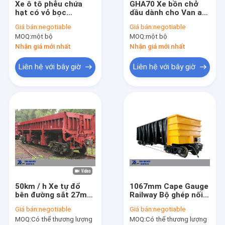
Xe ô tô phễu chứa
GHA70 Xe bồn chở
Chuyến tham quan nhà máy
hạt có vỏ bọc
dầu dành cho Van an
1435mm Máy đo cho
toàn thở bằng cồn
Giá bán:
negotiable
Giá bán:
negotiable
lúa mì ngô đậu tương
Ethanol Methanol
Kiểm soát chất lượng
MOQ:
một bộ
MOQ:
một bộ
số lượng lớn
Nhận giá mới nhất
Nhận giá mới nhất
Liên hệ với chúng tôi
Liên hệ với bây giờ
Liên hệ với bây giờ
Yêu cầu Đặt giá
Toa xe đường sắt
Toa xe lửa
Toa xe chở dầu
50km / h Xe tự đổ
1067mm Cape Gauge
Toa xe lửa
bên đường sắt 27m3
Railway Bộ ghép nối
Công suất khí nén xả
toa xe mở rộng 60T
Container phẳng toa xe
Giá bán:
negotiable
Giá bán:
negotiable
dằn Trailer
Tải trọng
MOQ:
Có thể thương lượng
MOQ:
Có thể thương lượng