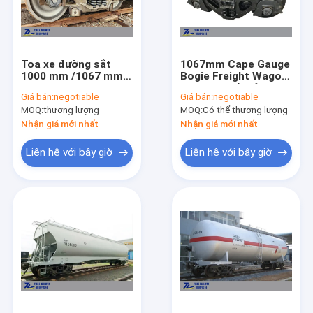
Toa xe đường sắt
1067mm Cape Gauge
1000 mm /1067 mm /
Bogie Freight Wagon
1435mm /1520mm
Bogie 20 tấn tải 80m
Giá bán:
negotiable
Giá bán:
negotiable
Bogie đường sắt
Bán kính đường cong
MOQ:
thương lượng
MOQ:
Có thể thương lượng
nhỏ
Nhận giá mới nhất
Nhận giá mới nhất
Liên hệ với bây giờ
Liên hệ với bây giờ
Nhà
Sản phẩm
Về chúng tôi