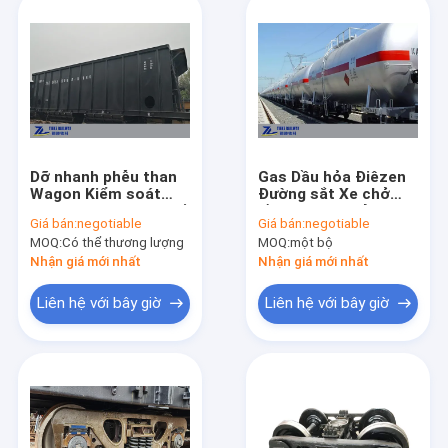
Dỡ nhanh phễu than
Gas Dầu hỏa Điêzen
Wagon Kiểm soát
Đường sắt Xe chở
không khí 77 Mét khối
dầu Toa xe chở nhiên
Giá bán:
negotiable
Giá bán:
negotiable
liệu Hóa chất nhẹ 70t
MOQ:
Có thể thương lượng
MOQ:
một bộ
Nhận giá mới nhất
Nhận giá mới nhất
Liên hệ với bây giờ
Liên hệ với bây giờ