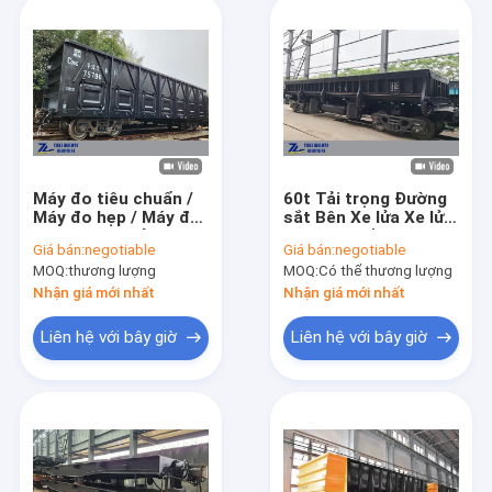
Máy đo tiêu chuẩn /
60t Tải trọng Đường
Máy đo hẹp / Máy đo
sắt Bên Xe lửa Xe lửa
mét Toa xe hở mặt
Than đá Tổng hợp Đá
Giá bán:
negotiable
Giá bán:
negotiable
cao cho than
dăm Xỉ thép
MOQ:
thương lượng
MOQ:
Có thể thương lượng
Nhận giá mới nhất
Nhận giá mới nhất
Liên hệ với bây giờ
Liên hệ với bây giờ