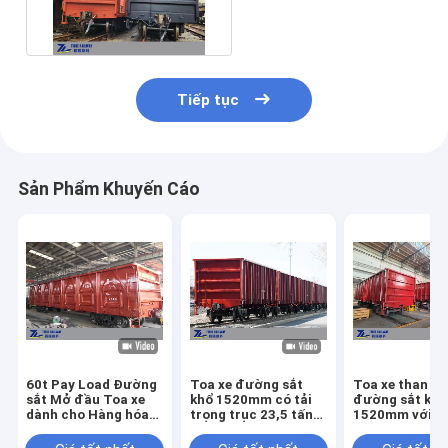
hàng bốc dỡ thủ công
Tiếp tục
Sản Phẩm Khuyến Cáo
60t Pay Load Đường
Toa xe đường sắt
Toa xe than m
sắt Mở đầu Toa xe
khổ 1520mm có tải
đường sắt khổ
dành cho Hàng hóa
trọng trục 23,5 tấn
1520mm với tả
Thông thường Tiêu
Thể tích 82 M3
trọng 70T Tốc 
chuẩn UIC
đa 120km/H. 