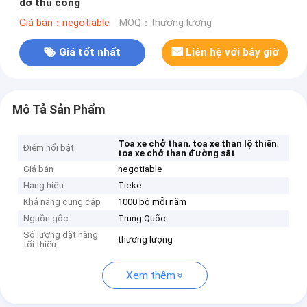
dỡ thủ công
Giá bán：negotiable
MOQ：thương lượng
Giá tốt nhất
Liên hệ với bây giờ
Mô Tả Sản Phẩm
,
,
Toa xe chở than
toa xe than lộ thiên
Điểm nổi bật
toa xe chở than đường sắt
Giá bán
negotiable
Hàng hiệu
Tieke
Khả năng cung cấp
1000 bộ mỗi năm
Nguồn gốc
Trung Quốc
Số lượng đặt hàng
thương lượng
tối thiểu
Xem thêm