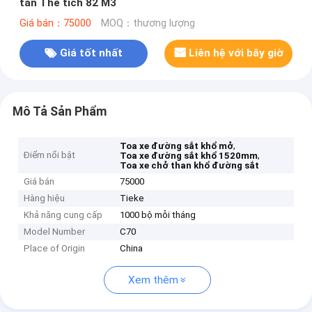
tấn Thể tích 82 M3
Giá bán：75000
MOQ：thương lượng
Giá tốt nhất
Liên hệ với bây giờ
Mô Tả Sản Phẩm
,
Toa xe đường sắt khổ mở
Điểm nổi bật
,
Toa xe đường sắt khổ 1520mm
Toa xe chở than khổ đường sắt
Giá bán
75000
Hàng hiệu
Tieke
Khả năng cung cấp
1000 bộ mỗi tháng
Model Number
C70
Place of Origin
China
Xem thêm