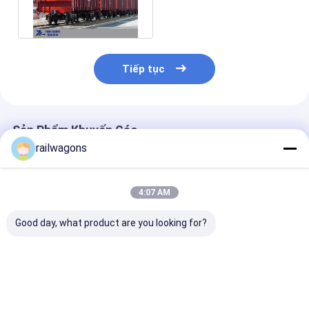
trục 23,5 tấn Thể tích 82
M3
Tiếp tục
Sản Phẩm Khuyến Cáo
railwagons
4:07 AM
Good day, what product are you looking for?
60t Pay Load Đường
Toa xe than mở
EN Standard 
sắt Mở đầu Toa xe
đường sắt khổ
Top To Bulk Ra
dành cho Hàng hóa
1520mm với tải
70t Load Wag
Thông thường Tiêu
trọng 70T Tốc độ tối
80km / H
chuẩn UIC
đa 120km/H. Tốc độ